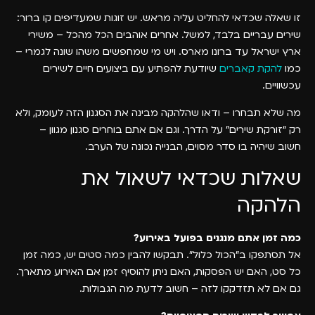
זו שאלה שכדאי להחליט עליה מראש. יש זוגות שמעדיפים קו ברור:
שירים עבריים בלבד, למשל. אחרים אוהבים הכל מהכל – משירי
ארץ ישראל עד ברונו מארס. ויש מי שמחפשים משהו שונה לגמרי –
כמו
להקת קאברים
שיודעת להפתיע עם ביצועים חיים לשירים
עכשוויים.
מה שלא תבחרו – ודאו שהלהקה מבינה את הסגנון הזה לעומק, ולא
רק “זורקת שירים” על הדרך. וגם אם אתם בוחרים סגנון מגוון –
חשוב שיהיה בו סדר מסוים, הבנייה נכונה של הערב.
שאלות שכדאי לשאול את
הלהקה
כמה זמן אתם מנגנים בפועל באירוע?
אל תסתפקו ב”הכול כלול”. תבקשו להבין כמה סטים יש, כמה זמן
כל סט, האם יש הפסקות, האם ניתן להוסיף זמן אם האירוע מתארך.
גם אם לא תזדקקו לזה – חשוב לדעת מה הגבולות.