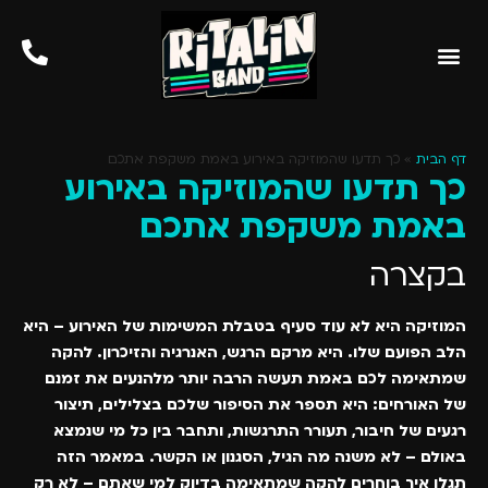
צור קשר
בחירת שירים
מופעי תרבות
סוגי אירועים
לקוחות ממליצים
דף הבית
»
כך תדעו שהמוזיקה באירוע באמת משקפת אתכם
כך תדעו שהמוזיקה באירוע
באמת משקפת אתכם
בקצרה
המוזיקה היא לא עוד סעיף בטבלת המשימות של האירוע – היא
הלב הפועם שלו. היא מרקם הרגש, האנרגיה והזיכרון. להקה
שמתאימה לכם באמת תעשה הרבה יותר מלהנעים את זמנם
של האורחים: היא תספר את הסיפור שלכם בצלילים, תיצור
רגעים של חיבור, תעורר התרגשות, ותחבר בין כל מי שנמצא
באולם – לא משנה מה הגיל, הסגנון או הקשר. במאמר הזה
תגלו איך בוחרים להקה שמתאימה בדיוק למי שאתם – לא רק