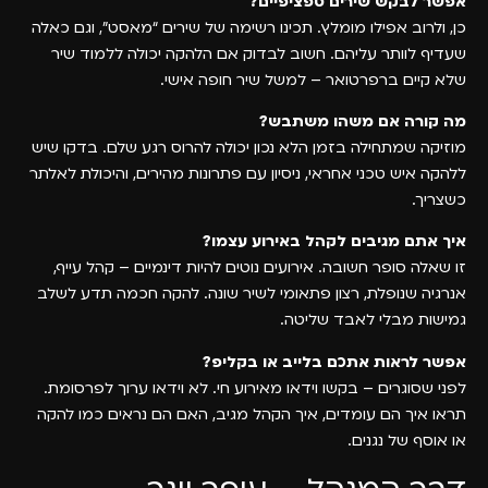
אפשר לבקש שירים ספציפיים?
כן, ולרוב אפילו מומלץ. תכינו רשימה של שירים “מאסט”, וגם כאלה
שעדיף לוותר עליהם. חשוב לבדוק אם הלהקה יכולה ללמוד שיר
שלא קיים ברפרטואר – למשל שיר חופה אישי.
מה קורה אם משהו משתבש?
מוזיקה שמתחילה בזמן הלא נכון יכולה להרוס רגע שלם. בדקו שיש
ללהקה איש טכני אחראי, ניסיון עם פתרונות מהירים, והיכולת לאלתר
כשצריך.
איך אתם מגיבים לקהל באירוע עצמו?
זו שאלה סופר חשובה. אירועים נוטים להיות דינמיים – קהל עייף,
אנרגיה שנופלת, רצון פתאומי לשיר שונה. להקה חכמה תדע לשלב
גמישות מבלי לאבד שליטה.
אפשר לראות אתכם בלייב או בקליפ?
לפני שסוגרים – בקשו וידאו מאירוע חי. לא וידאו ערוך לפרסומת.
תראו איך הם עומדים, איך הקהל מגיב, האם הם נראים כמו להקה
או אוסף של נגנים.