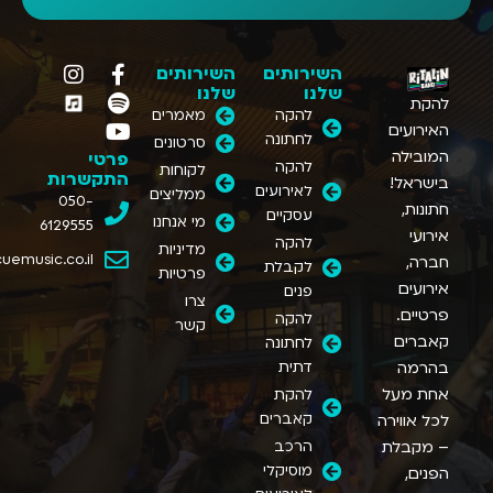
השירותים
השירותים
שלנו
שלנו
להקת
להקה
מאמרים
האירועים
לחתונה
סרטונים
המובילה
פרטי
להקה
לקוחות
התקשרות
בישראל
!
לאירועים
ממליצים
050-
חתונות
,
עסקיים
מי אנחנו
6129555
אירועי
להקה
מדיניות
uemusic.co.il
חברה
,
לקבלת
פרטיות
אירועים
פנים
צרו
פרטיים
.
להקה
קשר
קאברים
לחתונה
בהרמה
דתית
אחת
מעל
להקת
קאברים
לכל
אווירה
–
מקבלת
הרכב
מוסיקלי
הפנים
,