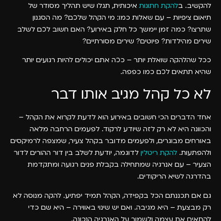
להקשיב. ב
להקת חתונות
איכותית, תגלו שיש תהליך מסודר של
תיאום ציפיות – עם שאלות כמו: מי הקהל שלכם? מה הסגנון
שתרצו? כמה זמן יימשך כל חלק באירוע? האם חשוב לכם לשלב
שירים מהילדות? פיוטים? שירים מסורתיים?
ככל שהלהקה שואלת יותר – ככה אתם יכולים להיות רגועים יותר
שהיא תתאים לכם כמו כפפה.
לא כל קהל מגיב אותו דבר
אחד הדברים הכי חשובים באירוע הוא לדעת לקרוא את הקהל –
והכוונה היא לא רק לזה שיודע לרקוד. לפעמים הרחבה מלאה
באורחים מבוגרים, ולפעמים מדובר בקהל צעיר, שמצפה לרמיקסים
ולהפתעות.
להקת ריטלין
לדוגמה, יודעת לשלב בין דור ההורים לדור
הצעיר – עם אנרגיה שמתחילה בקבלת פנים רגועה ומתקדמת
בהדרגה לשיא הריקודים.
גם אם תכננתם הכל בקפידה, הקהל תמיד יפתיע. להקה מנוסה לא
רק מבצעת – היא מגיבה. ואם יש שינוי באווירה – היא שם כדי
להתאים את עצמה ולשמור על האנרגיה הנכונה.