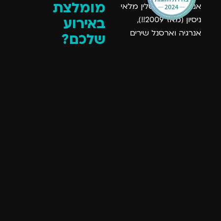
מומלצת
אנו בלהקת ריטלין מלאי
ניסיון (מאז 2009!!),
באירוע
אנרגיה וארסנל שירים
שלכם?
מטורפים נשרדג את
כל מה שנשאר לכם
האירוע שלך ונהפוך אותו
עכשיו זה למלא את
לבלתי נשכח. זה יכול
הטופס שנמצא ממש
להתחיל ב
קבלת פנים
מתחת לטקסט זה, או
עכשווית ומעניינת
ליצור איתנו קשר בטלפון
ולהסתיים במסיבת
ריקודים מ-ט-ו-ר-פ-ת
050-6129555
, לתאם
כמו שלא הכרת!
איתנו פגישה ולצאת
לדרך!
שנתראה בשמחות,
להקת ריטלין